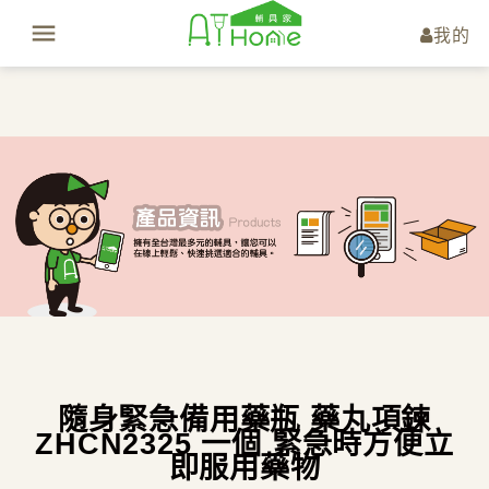
我的
隨身緊急備用藥瓶 藥丸項鍊
ZHCN2325 一個 緊急時方便立
即服用藥物