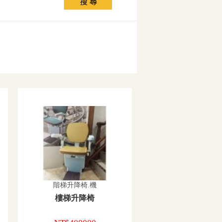
階梯升降椅.機
樓梯升降椅