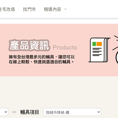
住宅改造
找門市
精選內容
輔具項目
>>