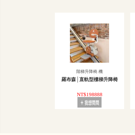
階梯升降椅.機
羅布森│直軌型樓梯升降椅
NT$198888