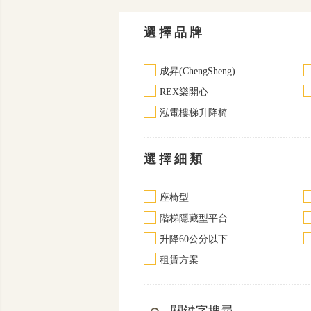
選擇品牌
成昇(ChengSheng)
REX樂開心
泓電樓梯升降椅
選擇細類
座椅型
階梯隱藏型平台
升降60公分以下
租賃方案
關鍵字搜尋