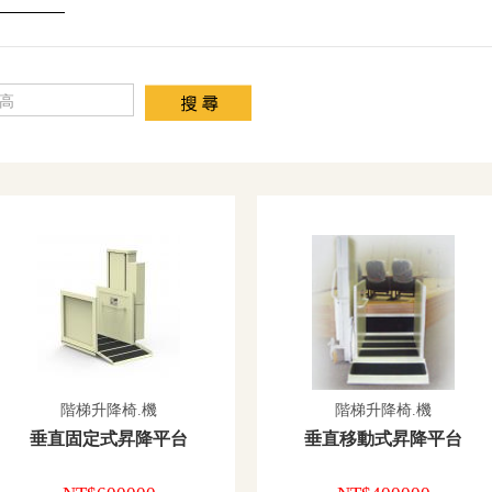
階梯升降椅.機
階梯升降椅.機
垂直固定式昇降平台
垂直移動式昇降平台