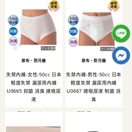
尿布・防污器
尿布・防污器
失禁內褲-女性-50cc 日本
失禁內褲-男性-50cc 日本
輕度失禁 漏尿用內褲
輕度失禁 漏尿用內褲
U0665 抑菌 消臭 速吸尿
U0667 速吸尿液 制菌 消
液
臭
網路價 NT$970
網路價 NT$970