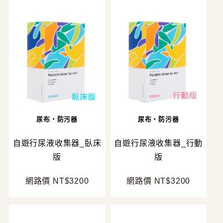
尿布・防污器
尿布・防污器
自遊行尿液收集器_臥床
自遊行尿液收集器_行動
版
版
網路價 NT$3200
網路價 NT$3200