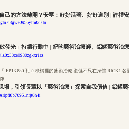
自己的方法離開？安寧：好好活著、好好道別 | 許禮
cksugln7t8gwe0956yfm0daln
啟發光」持續行動中 | 紀昀藝術治療師、鋁罐藝術治
kts4lz8x33ze0980zgkxr1zs
構現場，引領長輩以「藝術治療」探索自我價值 | 鋁罐
u3srlpfl8b70951nrjt0h4i