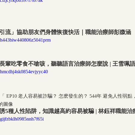
qjl5zjcyfkj0b397f7t67ak
引流」協助朋友們身體恢復快活｜職能治療師彭媺涵
ckr6h443biw440806z5041prm
長輩吃零食不嗆咳，聽聽語言治療師怎麼說 | 王雪珮
ckr6hmcdhj4sk0854evjyyc40
誘5種人性陷阱，知識越高約容易被騙 | 林鈺祥職能治
rygijfzbklh0985nnh7f65i