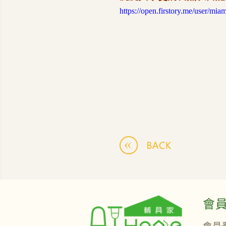
https://open.firstory.me/user/mia
會
會員