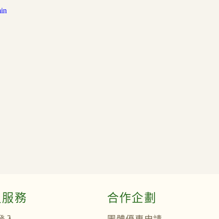
min
員服務
合作企劃
登入
團體優惠申請