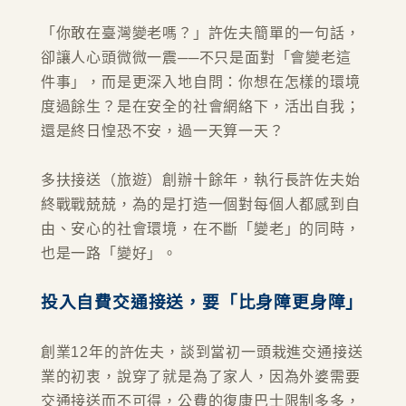
「你敢在臺灣變老嗎？」許佐夫簡單的一句話，
卻讓人心頭微微一震──不只是面對「會變老這
件事」，而是更深入地自問：你想在怎樣的環境
度過餘生？是在安全的社會網絡下，活出自我；
還是終日惶恐不安，過一天算一天？
多扶接送（旅遊）創辦十餘年，執行長許佐夫始
終戰戰兢兢，為的是打造一個對每個人都感到自
由、安心的社會環境，在不斷「變老」的同時，
也是一路「變好」。
投入自費交通接送，要「比身障更身障」
創業12年的許佐夫，談到當初一頭栽進交通接送
業的初衷，說穿了就是為了家人，因為外婆需要
交通接送而不可得，公費的復康巴士限制多多，