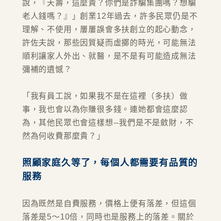
說，『夭壽，這麼貴？你們是詐騙集團嗎？想騙
老人錢嗎？』」創業12年過去，許多民眾仍是不
理解、不使用，屢屢誤會多扶創立的起心動念，
許佐夫說，那些因質疑而虛擲的時光，可能無法
順利讓家人外出、就醫，是不是有可能造成無法
彌補的遺憾？
「我有員工說，如果我不是在這裡（多扶）做
事，我也會以為你賺很多錢。連她都會這麼認
為，其他民眾也會這樣想--我們是不是斂財，不
然為何收費那麼貴？」
照顧家庭久等了，每個人都需要有品質的
服務
因為既然是自費服務，價格上便有落差，但這個
落差是5～10倍，同時也是服務上的落差。關於