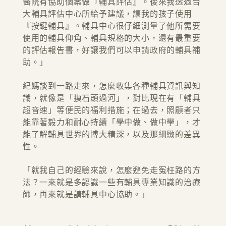
醫院有協助個案做『輔具評估』。後來我透過台
大輔具評估中心所給予建議，讓我的孩子使用
『按鍵輔具』。輔具中心很仔細測量了他所需要
使用的輔具仰角、輔具規格的大小，還有最重要
的評估報告書，好讓我們可以申請政府的輔具補
助。」
紀媽談到一路走來，怎麼收集各種輔具資訊與知
識，就像是「摸石頭過河」，對比現在有「輔具
超音速」等便民的福利措施；在過去，照顧者只
能靠著毅力和耐心持續「學中做、做中學」，才
能了解輔具世界的博大精深，以及那細緻的差異
性。
「就我自己的經驗來說，怎麼避免走冤枉路的方
法？一來就是多認識一些有輔具專業知識的治療
師，再來就是請輔具中心協助。」