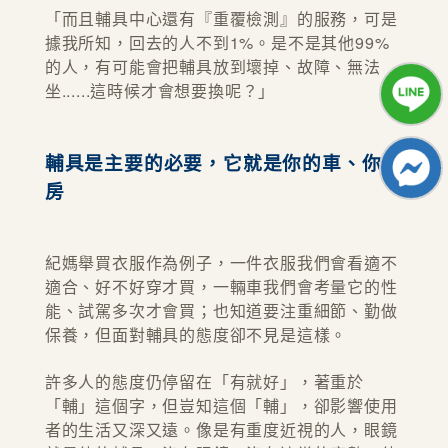
「而且輔具中心還有『重覆檢測』的服務，可是
據我所知，回去的人不到1%。是不是其他99%
的人，有可能會把輔具放到壞掉、故障、無法
坐......這時候才會想要換呢？」
輔具是主要的必要，它就是你的車、你的
房
紀媽舉買衣服作為例子，一件衣服我們會看適不
適合、好不好穿才買，一輛車我們會考量它的性
能、試駕多次才會買；也知道要注重細節、勤做
保養，但面對輔具的態度卻不見是這樣。
許多人的態度仍停留在「有就好」，著重於
「輔」這個字，但豈知這個「輔」，卻影響使用
者的生活又深又遠。像是有重度近視的人，眼鏡