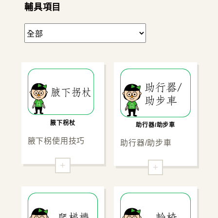
輔具項目
腋下柺杖
助行器/助步車
腋下柺使用技巧
助行器/助步車
+
+