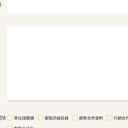
題
問項
單位採購價
索取詳細目錄
銷售合作資料
行銷合