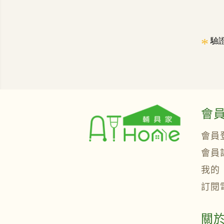
*
驗
會
會員
會員
我的
訂閱
關