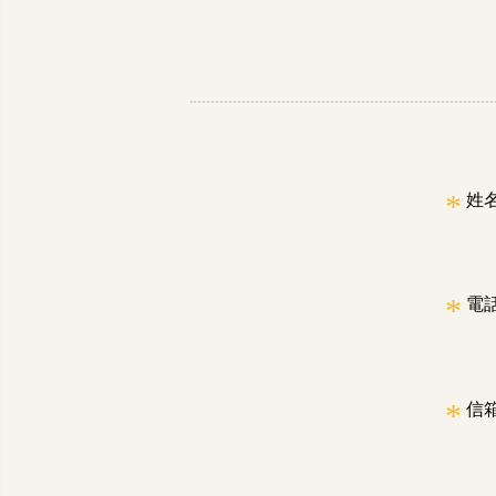
*
姓
*
電
*
信