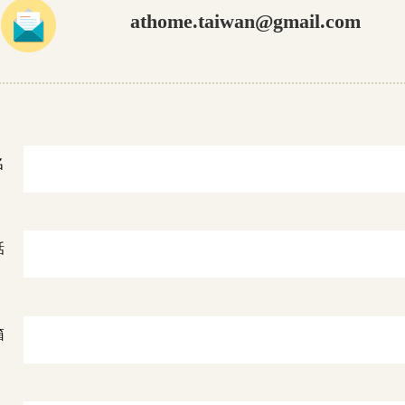
athome.taiwan@gmail.com
名
話
箱