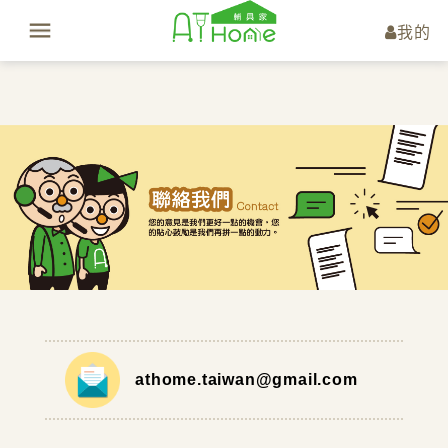
我的
athome.taiwan@gmail.com