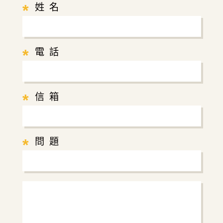
*
姓 名
*
電 話
*
信 箱
*
問 題