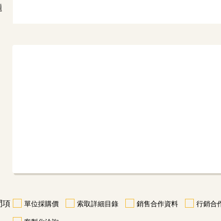
題
問項
單位採購價
索取詳細目錄
銷售合作資料
行銷合