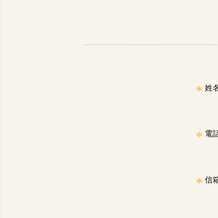
*
姓
*
電
*
信