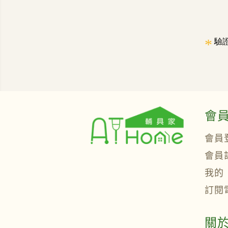
*
驗
會
會員
會員
我的
訂閱
關