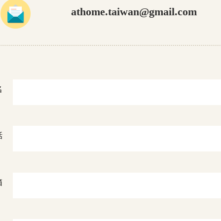
athome.taiwan@gmail.com
名
話
箱