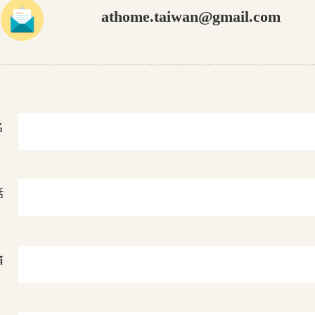
athome.taiwan@gmail.com
名
話
箱