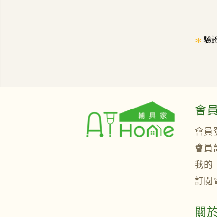
*
驗
會
會員
會員
我的
訂閱
關