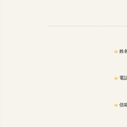
*
姓
*
電
*
信