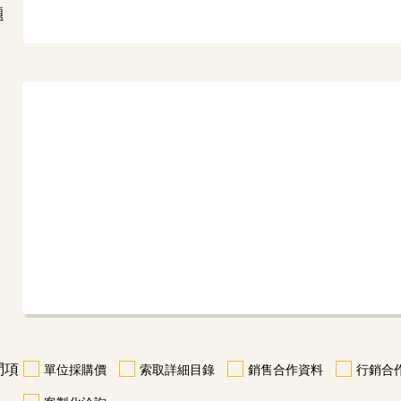
題
問項
單位採購價
索取詳細目錄
銷售合作資料
行銷合