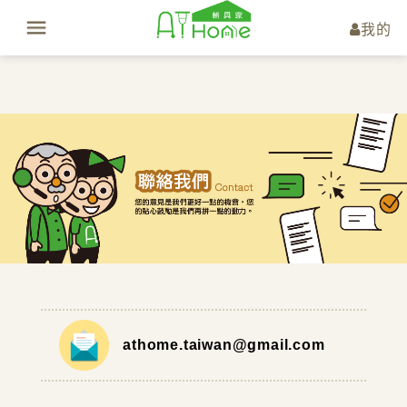
我的
athome.taiwan@gmail.com