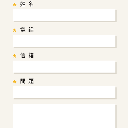
*
姓 名
*
電 話
*
信 箱
*
問 題