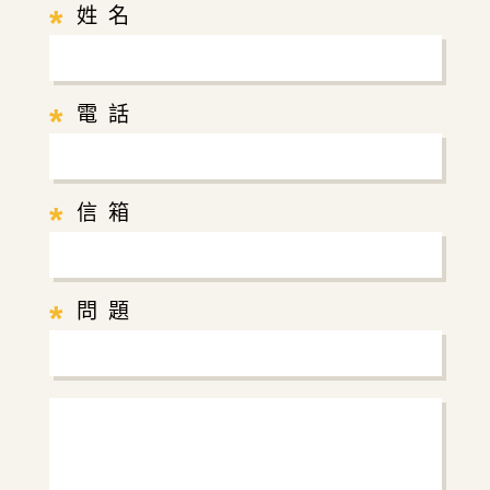
*
姓 名
*
電 話
*
信 箱
*
問 題