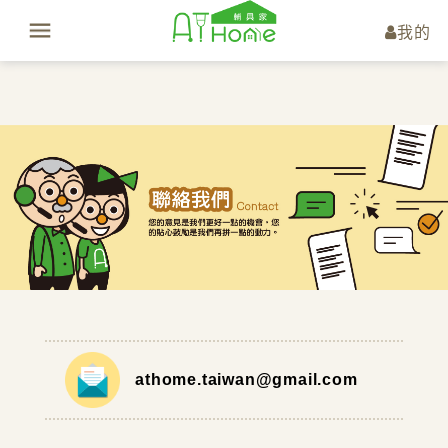
我的
athome.taiwan@gmail.com