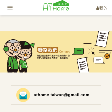
我的
athome.taiwan@gmail.com