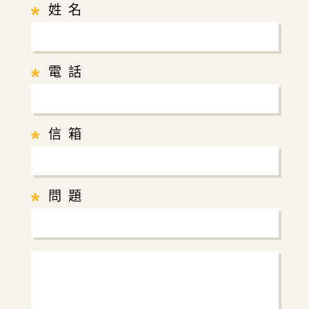
*
姓 名
*
電 話
*
信 箱
*
問 題