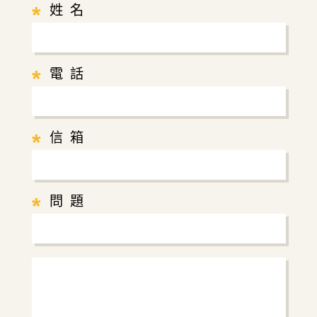
*
姓 名
*
電 話
*
信 箱
*
問 題