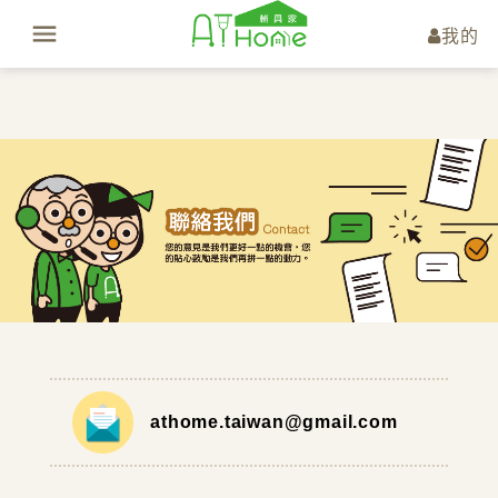
我的
athome.taiwan@gmail.com