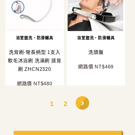
浴室盥洗・防滑輔具
浴室盥洗・防滑輔具
洗背刷-彎長柄型 1支入
洗頭盤
軟毛沐浴刷 洗澡刷 搓背
網路價 NT$469
刷 ZHCN2320
網路價 NT$480
1
2