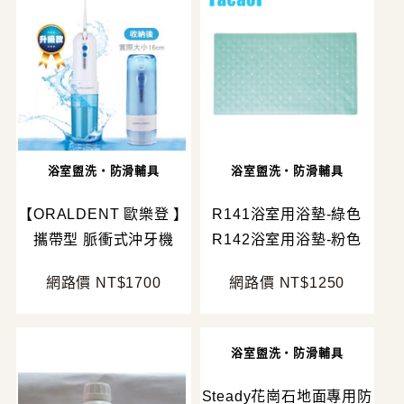
浴室盥洗・防滑輔具
浴室盥洗・防滑輔具
【ORALDENT 歐樂登 】
R141浴室用浴墊-綠色
攜帶型 脈衝式沖牙機
R142浴室用浴墊-粉色
網路價 NT$1700
網路價 NT$1250
浴室盥洗・防滑輔具
Steady花崗石地面專用防