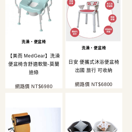
洗澡・便盆椅
洗澡・便盆椅
【美而 MedGear】洗澡
日安 便攜式沐浴便盆椅
便盆椅含舒適軟墊-莫蘭
出國 旅行 可收納
迪綠
網路價 NT$6800
網路價 NT$6980