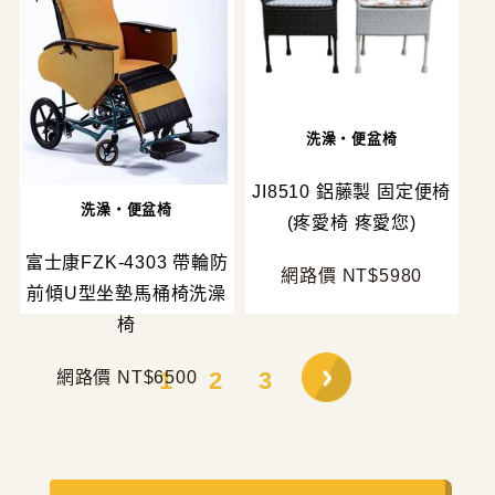
洗澡・便盆椅
JI8510 鋁藤製 固定便椅
洗澡・便盆椅
(疼愛椅 疼愛您)
富士康FZK-4303 帶輪防
網路價 NT$5980
前傾U型坐墊馬桶椅洗澡
椅
1
2
3
網路價 NT$6500