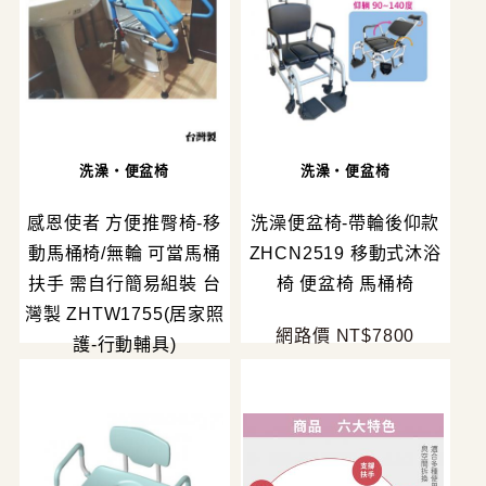
洗澡・便盆椅
洗澡・便盆椅
感恩使者 方便推臀椅-移
洗澡便盆椅-帶輪後仰款
動馬桶椅/無輪 可當馬桶
ZHCN2519 移動式沐浴
扶手 需自行簡易組裝 台
椅 便盆椅 馬桶椅
灣製 ZHTW1755(居家照
網路價 NT$7800
護-行動輔具)
網路價 NT$7900