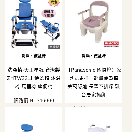
洗澡・便盆椅
洗澡・便盆椅
洗澡椅-天王星號 台灣製
【Panasonic 國際牌】家
ZHTW2211 便盆椅 沐浴
具式馬桶｜輕量便器椅
椅 馬桶椅 座便椅
美觀舒適 長輩不排斥 融
合居家擺飾
網路價 NT$16000
網路價 NT$14500