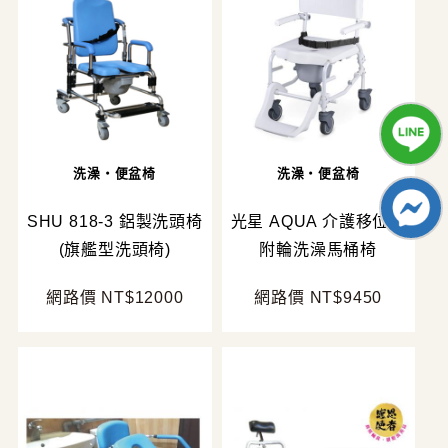
洗澡・便盆椅
洗澡・便盆椅
SHU 818-3 鋁製洗頭椅
光星 AQUA 介護移位型
(旗艦型洗頭椅)
附輪洗澡馬桶椅
網路價 NT$12000
網路價 NT$9450