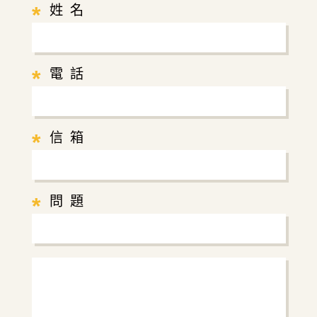
*
姓 名
*
電 話
*
信 箱
*
問 題