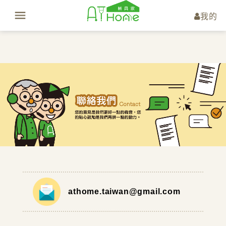
我的
athome.taiwan@gmail.com