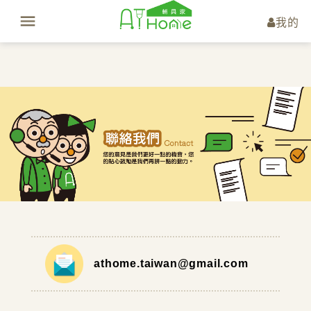
我的
athome.taiwan@gmail.com