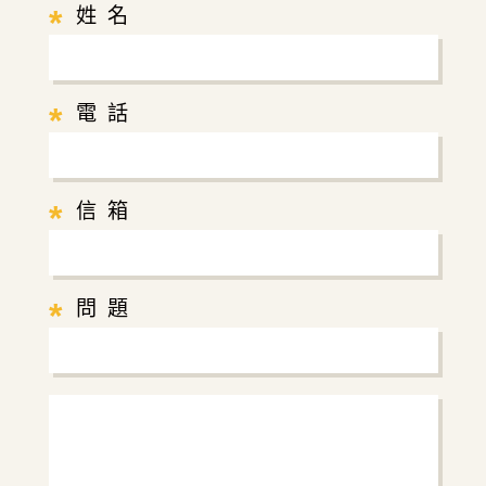
*
姓 名
*
電 話
*
信 箱
*
問 題