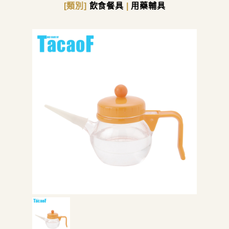
[類別]
飲食餐具
|
用藥輔具