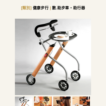
[類別]
健康步行
|
散.助步車・助行器