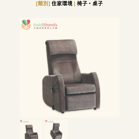
[類別]
住家環境
|
椅子・桌子